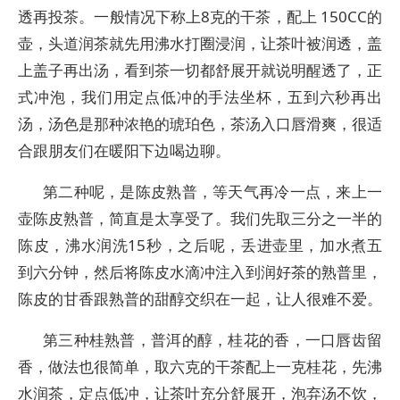
透再投茶。一般情况下称上8克的干茶，配上 150CC的
壶，头道润茶就先用沸水打圈浸润，让茶叶被润透，盖
上盖子再出汤，看到茶一切都舒展开就说明醒透了，正
式冲泡，我们用定点低冲的手法坐杯，五到六秒再出
汤，汤色是那种浓艳的琥珀色，茶汤入口唇滑爽，很适
合跟朋友们在暖阳下边喝边聊。
第二种呢，是陈皮熟普，等天气再冷一点，来上一
壶陈皮熟普，简直是太享受了。我们先取三分之一半的
陈皮，沸水润洗15秒，之后呢，丢进壶里，加水煮五
到六分钟，然后将陈皮水滴冲注入到润好茶的熟普里，
陈皮的甘香跟熟普的甜醇交织在一起，让人很难不爱。
第三种桂熟普，普洱的醇，桂花的香，一口唇齿留
香，做法也很简单，取六克的干茶配上一克桂花，先沸
水润茶，定点低冲，让茶叶充分舒展开，泡弃汤不饮，