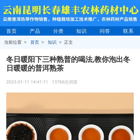
首页
产品
分类
知识
问答
联系
当前位置 >
首页
>
知识
> 正文
冬日暖阳下三种熟普的喝法,教你泡出冬
日暖暖的普洱熟茶
2023-01-11 14:41:11 13766次浏览